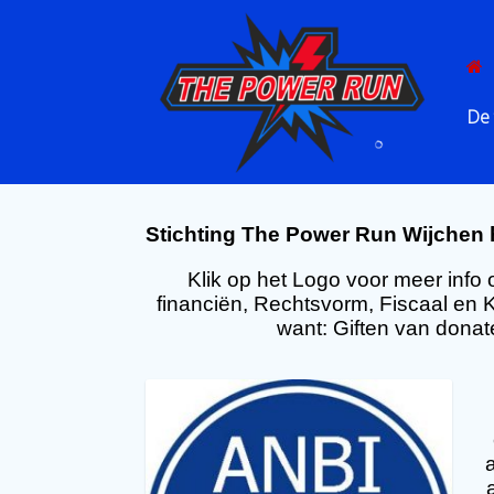
Spring
naar
inhoud
De 
Stichting The Power Run Wijchen h
Klik op het Logo voor meer info 
financiën, Rechtsvorm, Fiscaal en 
want: Giften van donat