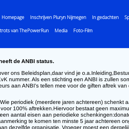
Homepage
Inschrijven Pluryn Nijmegen
In gedachten
S
trots van ThePowerRun
Media
Foto-Film
eeft de ANBI status.
over ons Beleidsplan,daar vind je o.a.Inleiding,Bestu
KvK nummer. Als een stichting een ANBI is zullen s
eurs aan ANBI’s tellen mee voor de giften aftrek van
Wie periodiek (meerdere jaren achtereen) schenkt
voor 100% aftrekken.Hiervoor bestaat geen maximum
een aantal eisen aan periodieke schenkingen:donat
aanmerking te komen ten minste 5 jaar achtereen o
aan dezelfde organisatie. Vroeger moest een derge